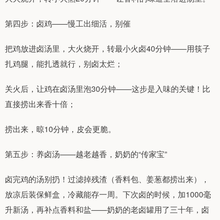
第四步：卤鸡——慢工出细活，别催
把鸡放进卤汤里，大火烧开，转最小火卤40分钟——用筷子
扎鸡腿，能扎透就行，别卤太烂；
关火后，让鸡在卤汤里泡30分钟——这步是入味的关键！比
直接捞出来香十倍；
捞出来，晾10分钟，皮会更脆。
第五步：养卤汤——越老越香，奶奶的“传家宝”
卤完鸡的汤别扔！过滤掉残渣（香料包、姜葱都捞出来），
放凉后装保鲜盒，冷藏能存一周。下次卤的时候，加1000毫
升新汤，再补点香料和盐——奶奶的老卤罐用了三十年，卤