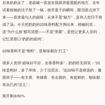
后来奶奶走了，老卤罐一直放在我厨房最显眼的地方。去年
试着按她的法子熬了一锅，掀开盖子的瞬间，眼泪差点掉下
来——原来最勾人的卤味，从来不是“秘方”，是有人把日子熬
成了汤。今天把奶奶的22味香料配方掏出来，精确到克，
连“为什么放”都写清楚——不是“泄露”，是想让更多人尝到，
记忆里那口“奶奶的卤鸡”。
22味香料不是“堆料”，是每味都在“打工”
很多人觉得“卤味好不好，全靠香料多”，奶奶听见得笑：“22
味是刚好，多了串味，少了没层次。”这22味不是瞎选的，像
搭班子——有主香、有辅香、有去腥的、有提鲜的，每味都
有自己的“活儿”：
展开剩余80%