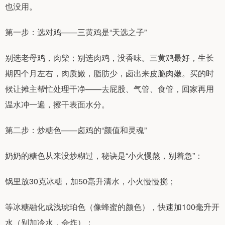
也没用。
第一步：选对鸡——三黄鸡是“天选之子”
别选老母鸡，肉柴；别选肉鸡，没香味。三黄鸡最好，生长
期四个月左右，肉质嫩，脂肪少，卤出来皮脆肉嫩。买的时
候让摊主帮忙处理干净——去屁股、气管、食管，回家再用
温水冲一遍，擦干表面水分。
第二步：炒糖色——卤鸡的“颜值和灵魂”
奶奶的糖色从来没炒糊过，秘诀是“小火慢熬，别着急”：
锅里放30克冰糖，加50毫升清水，小火慢慢搅；
等冰糖融化成浅琥珀色（像蜂蜜的颜色），快速加100毫升开
水（别加冷水，会炸）；