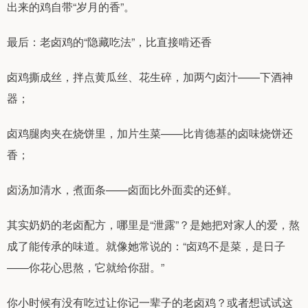
出来的鸡自带“岁月的香”。
最后：老卤鸡的“隐藏吃法”，比直接啃还香
卤鸡撕成丝，拌点黄瓜丝、花生碎，加两勺卤汁——下酒神
器；
卤鸡腿肉夹在烧饼里，加片生菜——比肯德基的卤味烧饼还
香；
卤汤加清水，煮面条——卤面比外面卖的还鲜。
其实奶奶的老卤配方，哪里是“泄露”？是她把对家人的爱，熬
成了能传承的味道。就像她常说的：“卤鸡不是菜，是日子
——你花心思熬，它就给你甜。”
你小时候有没有吃过让你记一辈子的老卤鸡？或者想试试这