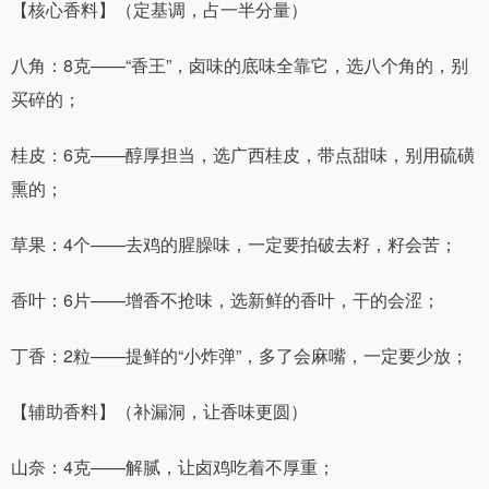
【核心香料】（定基调，占一半分量）
八角：8克——“香王”，卤味的底味全靠它，选八个角的，别
买碎的；
桂皮：6克——醇厚担当，选广西桂皮，带点甜味，别用硫磺
熏的；
草果：4个——去鸡的腥臊味，一定要拍破去籽，籽会苦；
香叶：6片——增香不抢味，选新鲜的香叶，干的会涩；
丁香：2粒——提鲜的“小炸弹”，多了会麻嘴，一定要少放；
【辅助香料】（补漏洞，让香味更圆）
山奈：4克——解腻，让卤鸡吃着不厚重；