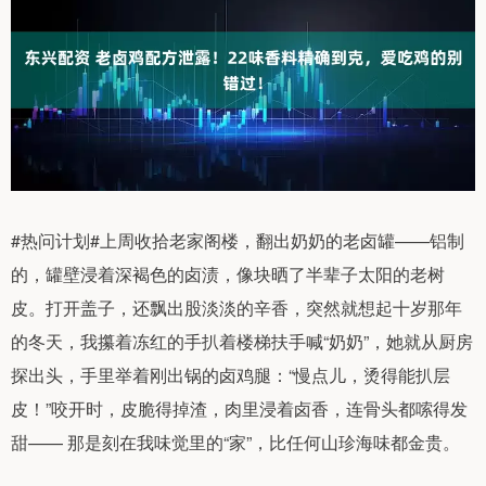
#热问计划#上周收拾老家阁楼，翻出奶奶的老卤罐——铝制
的，罐壁浸着深褐色的卤渍，像块晒了半辈子太阳的老树
皮。打开盖子，还飘出股淡淡的辛香，突然就想起十岁那年
的冬天，我攥着冻红的手扒着楼梯扶手喊“奶奶”，她就从厨房
探出头，手里举着刚出锅的卤鸡腿：“慢点儿，烫得能扒层
皮！”咬开时，皮脆得掉渣，肉里浸着卤香，连骨头都嗦得发
甜—— 那是刻在我味觉里的“家”，比任何山珍海味都金贵。