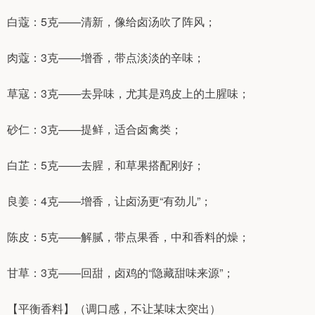
白蔻：5克——清新，像给卤汤吹了阵风；
肉蔻：3克——增香，带点淡淡的辛味；
草寇：3克——去异味，尤其是鸡皮上的土腥味；
砂仁：3克——提鲜，适合卤禽类；
白芷：5克——去腥，和草果搭配刚好；
良姜：4克——增香，让卤汤更“有劲儿”；
陈皮：5克——解腻，带点果香，中和香料的燥；
甘草：3克——回甜，卤鸡的“隐藏甜味来源”；
【平衡香料】（调口感，不让某味太突出）