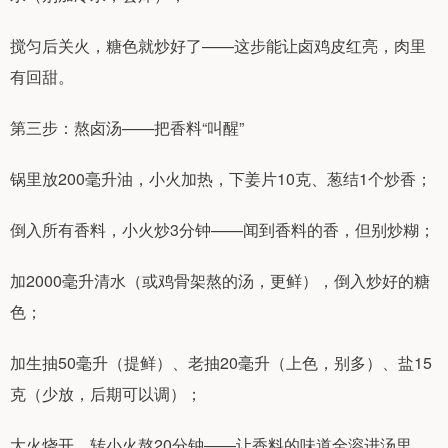
搅匀后关火，糖色就炒好了——这步能让卤鸡皮红亮，肉里
有回甜。
第三步：熬卤汤——把香料“叫醒”
锅里放200毫升油，小火加热，下姜片10克、葱结1个炒香；
倒入所有香料，小火炒3分钟——闻到香料的香，但别炒糊；
加2000毫升清水（或鸡骨架熬的汤，更鲜），倒入炒好的糖
色；
加生抽50毫升（提鲜）、老抽20毫升（上色，别多）、盐15
克（少放，后期可以调）；
大火烧开，转小火熬20分钟——让香料的味道全溶进汤里。