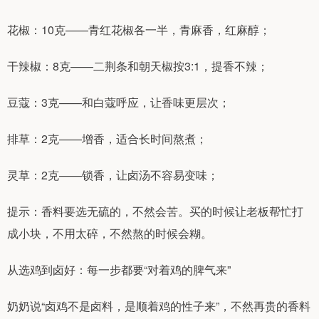
花椒：10克——青红花椒各一半，青麻香，红麻醇；
干辣椒：8克——二荆条和朝天椒按3:1，提香不辣；
豆蔻：3克——和白蔻呼应，让香味更层次；
排草：2克——增香，适合长时间熬煮；
灵草：2克——锁香，让卤汤不容易变味；
提示：香料要选无硫的，不然会苦。买的时候让老板帮忙打
成小块，不用太碎，不然熬的时候会糊。
从选鸡到卤好：每一步都要“对着鸡的脾气来”
奶奶说“卤鸡不是卤料，是顺着鸡的性子来”，不然再贵的香料