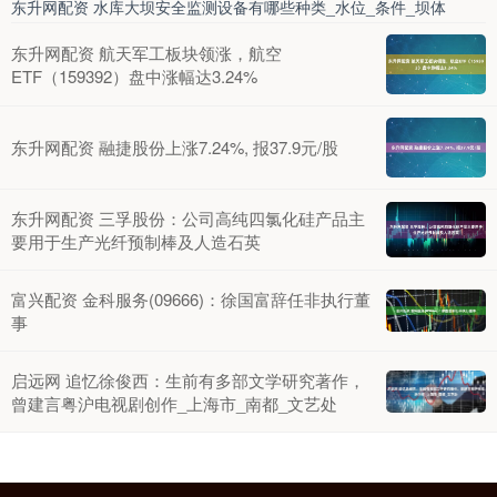
东升网配资 水库大坝安全监测设备有哪些种类_水位_条件_坝体
东升网配资 航天军工板块领涨，航空
ETF（159392）盘中涨幅达3.24%
东升网配资 融捷股份上涨7.24%, 报37.9元/股
东升网配资 三孚股份：公司高纯四氯化硅产品主
要用于生产光纤预制棒及人造石英
富兴配资 金科服务(09666)：徐国富辞任非执行董
事
启远网 追忆徐俊西：生前有多部文学研究著作，
曾建言粤沪电视剧创作_上海市_南都_文艺处