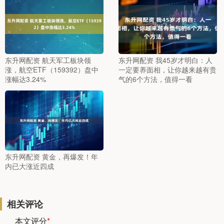
东升网配资 航天军工板块领
东升网配资 我45岁才明白：人
涨，航空ETF（159392）盘中
一定要养面相，让你越来越有贵
涨幅达3.24%
气的6个方法，值得一看
东升网配资 黄金，再爆发！年
内已大涨近四成
相关评论
本文评分
*