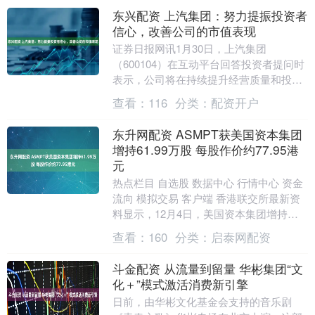
东兴配资 上汽集团：努力提振投资者
信心，改善公司的市值表现
证券日报网讯1月30日，上汽集团
（600104）在互动平台回答投资者提问时
表示，公司将在持续提升经营质量和投资
价值的基础上，通过多种渠道增进与广大
查看：
116
分类：
配资开户
投资者的沟通交....
东升网配资 ASMPT获美国资本集团
增持61.99万股 每股作价约77.95港
元
热点栏目 自选股 数据中心 行情中心 资金
流向 模拟交易 客户端 香港联交所最新资
料显示，12月4日，美国资本集团增持
ASMPT（00522）61.99万股，每....
查看：
160
分类：
启泰网配资
斗金配资 从流量到留量 华彬集团“文
化＋”模式激活消费新引擎
日前，由华彬文化基金会支持的音乐剧