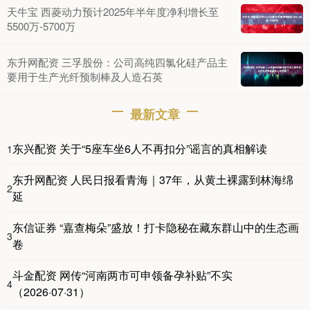
天牛宝 西菱动力预计2025年半年度净利增长至
5500万-5700万
东升网配资 三孚股份：公司高纯四氯化硅产品主
要用于生产光纤预制棒及人造石英
最新文章
东兴配资 关于“5座车坐6人不再扣分”谣言的真相解读
1
东升网配资 人民日报看青海｜37年，从黄土裸露到林海绵
2
延
东信证券 “嘉查梅朵”盛放！打卡隐秘在藏东群山中的生态画
3
卷
斗金配资 网传“河南两市可申领备孕补贴”不实
4
（2026·07·31）