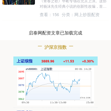
《青春之歌》华彬专场在北京上演。这部
对杨沫先生经典小说的创新性改编，首次
以音乐剧这一现代艺术形式重塑红色经
查看：
156
分类：
网上炒股配资
典，其意义不仅在于艺....
启泰网配资文章已加载完成
沪深京指数
上证综指
3889.96
+11.53
+0.30%