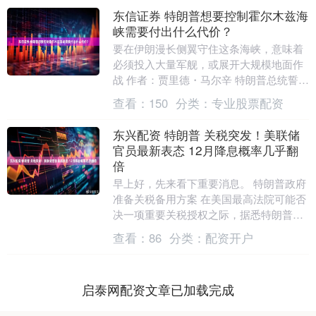
东信证券 特朗普想要控制霍尔木兹海
峡需要付出什么代价？
要在伊朗漫长侧翼守住这条海峡，意味着
必须投入大量军舰，或展开大规模地面作
战 作者：贾里德・马尔辛 特朗普总统誓言
重新开放霍尔木兹海峡—— 这条全球能源
查看：
150
分类：
专业股票配资
供应生命线....
东兴配资 特朗普 关税突发！美联储
官员最新表态 12月降息概率几乎翻
倍
早上好，先来看下重要消息。 特朗普政府
准备关税备用方案 在美国最高法院可能否
决一项重要关税授权之际，据悉特朗普政
府正暗中筹备备用方案，以期尽快恢复关
查看：
86
分类：
配资开户
税措施。 美....
启泰网配资文章已加载完成