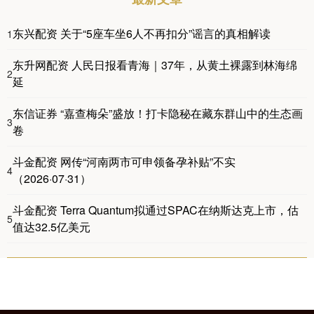
东兴配资 关于“5座车坐6人不再扣分”谣言的真相解读
1
东升网配资 人民日报看青海｜37年，从黄土裸露到林海绵
2
延
东信证券 “嘉查梅朵”盛放！打卡隐秘在藏东群山中的生态画
3
卷
斗金配资 网传“河南两市可申领备孕补贴”不实
4
（2026·07·31）
斗金配资 Terra Quantum拟通过SPAC在纳斯达克上市，估
5
值达32.5亿美元