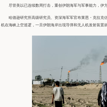
尽管美以已连续数周打击，重创伊朗海军与军事能力，伊方
哈德逊研究所高级研究员、资深海军军官布莱恩・克拉克估算，除军
机在海峡上空巡逻，一旦伊朗海岸出现导弹和无人机发射装置