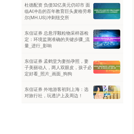
杜德配资 负债32亿美元仍叩市 面
临AI冲击的百年教育巨头麦格劳希
尔(MH.US)冲刺纽交所
东信证券 总悬浮颗粒物采样器检
定：环境监测准确的关键步骤_流
量_进行_影响
东信证券 孟鹤堂为妻拍孕照，妻
子美丽动人，两人双眼皮，孩子必
定好看_照片_画面_狗狗
东信证券 外地游客初到上海：选
对旅行社，玩透沪上及周边！