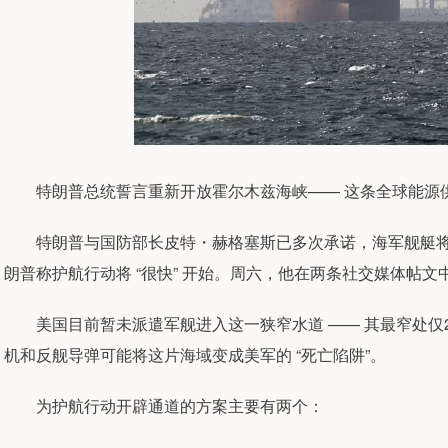
特朗普总统誓言重新开放霍尔木兹海峡—— 这条全球能源
特朗普与国防部长皮特・赫格塞斯已多次承诺，海军舰艇将
朗普称护航行动将 “很快” 开始。周六，他在两条社交媒体帖
美国目前暂未派遣军舰进入这一狭窄水道 —— 其最窄处仅21
机和反舰导弹可能将这片海域变成美军的 “死亡陷阱”。
为护航行动开辟通道的方案主要有两个：