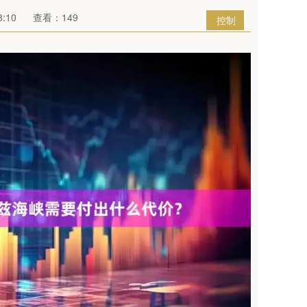
:10
查看：149
控制